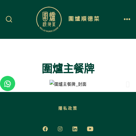
圍爐順德菜
圍爐主餐牌
隱私政策