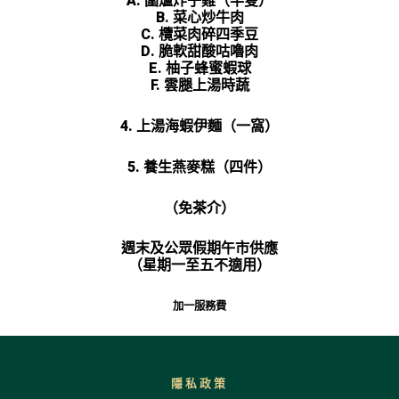
A. 圍爐炸子雞（半隻）
B. 菜心炒牛肉
C. 欖菜肉碎四季豆
D. 脆軟甜酸咕嚕肉
E. 柚子蜂蜜蝦球
F. 雲腿上湯時蔬
4. 上湯海蝦伊麵（一窩）
5. 養生燕麥糕（四件）
（免茶介）
週末及公眾假期午市供應
（星期一至五不適用）
加一服務費
隱私政策