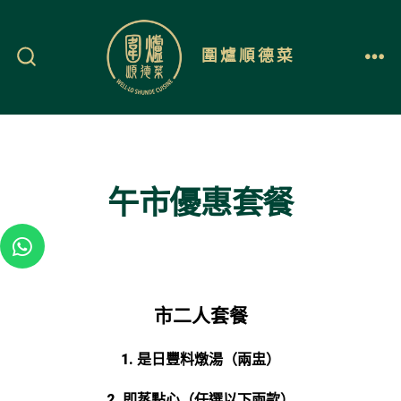
圍爐順德菜
午市優惠套餐
市二人套餐
1. 是日豐料燉湯（兩盅）
2. 即蒸點心（任選以下兩款）