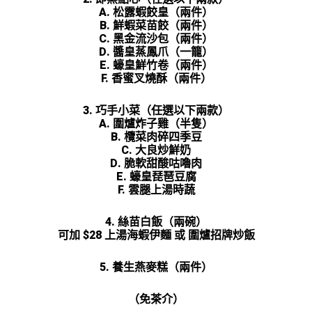
A. 松露蝦餃皇（兩件）
B. 鮮蝦菜苗餃（兩件）
C. 黑金流沙包（兩件）
D. 醬皇蒸鳳爪（一籠）
E.
蠔皇鮮竹卷
（兩件）
F. 香蜜叉燒酥（兩件）
3. 巧手小菜（任選以下兩款）
A. 圍爐炸子雞（半隻）
B. 欖菜肉碎四季豆
C. 大良炒鮮奶
D. 脆軟甜酸咕嚕肉
E. 蠔皇琵琶豆腐
F. 雲腿上湯時蔬
4. 絲苗白飯（兩碗）
可加 $28 上湯海蝦伊麵 或 圍爐招牌炒飯
5. 養生燕麥糕（兩件）
（免茶介）