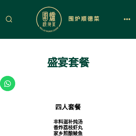
围炉顺德菜
盛宴套餐
四人套餐
丰料滋补炖汤
香炸荔枝虾丸
家乡煎酿鲮鱼