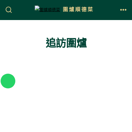
圍爐順德菜
追訪圍爐